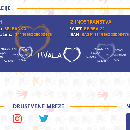
CIJE
H
IZ INOSTRANSTVA
a:
BBI BANKA
SWIFT:
BBIBBA 22
računa:
1411965320008475
IBAN:
BA391411965320008475
DRUŠTVENE MREŽE
N