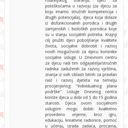
roditeljskog staranja, djeci sa
poteškoćama u razvoju (za djecu za
koju imamo stručnih kompetencija i
drugih potencijala), djeca koja dolaze
iz disfunkcionalnih porodica i drugih
zamjenskih i bioloških porodica koje
su u stanju socijalnih potreba. Krajnji
cilj pružiti djeci poboljšanje kvalitete
života, socijalne dobrobit i razvoj
novih mogućnosti za djecu korisnike
socijalne usluge. U Dnevnom centru
za djecu radi tim odgajatelja/stručnih
radnika zaduženih za razvoj vještina,
znanja iz svih oblasti bitnih za pravilan
rast i razvoj djeteta na temelju
procijenjenog "Individualnog plana
podrške". Usluge Dnevnog centra
koriste djeca u dobi od 5 do 15 godina
starosti. Djeca ovom socijalnom
uslugom mogu dobiti kvalitetno
provedeno vrijeme, kroz igru,
edukaciju, kreativne radionice, pomoć
u učenju, izrada zadaća, procjena,