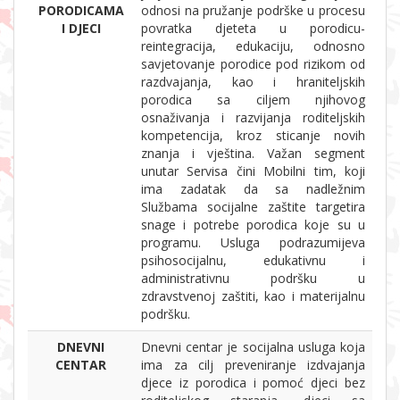
PORODICAMA
odnosi na pružanje podrške u procesu
I DJECI
povratka djeteta u porodicu-
reintegracija, edukaciju, odnosno
savjetovanje porodice pod rizikom od
razdvajanja, kao i hraniteljskih
porodica sa ciljem njihovog
osnaživanja i razvijanja roditeljskih
kompetencija, kroz sticanje novih
znanja i vještina. Važan segment
unutar Servisa čini Mobilni tim, koji
ima zadatak da sa nadležnim
Službama socijalne zaštite targetira
snage i potrebe porodica koje su u
programu. Usluga podrazumijeva
psihosocijalnu, edukativnu i
administrativnu podršku u
zdravstvenoj zaštiti, kao i materijalnu
podršku.
DNEVNI
Dnevni centar je socijalna usluga koja
CENTAR
ima za cilj preveniranje izdvajanja
djece iz porodica i pomoć djeci bez