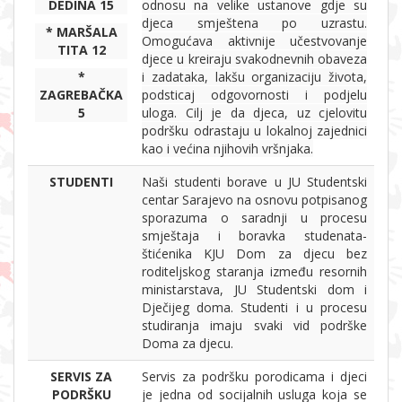
DEDINA 15
odnosu na velike ustanove gdje su
djeca smještena po uzrastu.
* MARŠALA
Omogućava aktivnije učestvovanje
TITA 12
djece u kreiraju svakodnevnih obaveza
*
i zadataka, lakšu organizaciju života,
ZAGREBAČKA
podsticaj odgovornosti i podjelu
5
uloga. Cilj je da djeca, uz cjelovitu
podršku odrastaju u lokalnoj zajednici
kao i većina njihovih vršnjaka.
STUDENTI
Naši studenti borave u JU Studentski
centar Sarajevo na osnovu potpisanog
sporazuma o saradnji u procesu
smještaja i boravka studenata-
štićenika KJU Dom za djecu bez
roditeljskog staranja između resornih
ministarstava, JU Studentski dom i
Dječijeg doma. Studenti i u procesu
studiranja imaju svaki vid podrške
Doma za djecu.
SERVIS ZA
Servis za podršku porodicama i djeci
PODRŠKU
je jedna od socijalnih usluga koja se