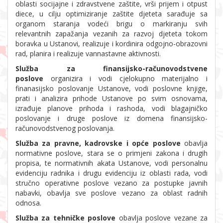
oblasti socijajne i zdravstvene zaštite, vrši prijem i otpust
diece, u cilju optimiziranje zaštite djeteta sarađuje sa
organom staranja vodeći brigu o markiranju svih
relevantnih zapažanja vezanih za razvoj djeteta tokom
boravka u Ustanovi, realizuje i kordinira odgojno-obrazovni
rad, planira i realizuje vannastavne aktivnosti.
Služba za finansijsko-računovodstvene
poslove
organizira i vodi cjelokupno materijalno i
finanasijsko poslovanje Ustanove, vodi poslovne knjige,
prati i analizira prihode Ustanove po svim osnovama,
izrađuje planove prihoda i rashoda, vodi blagajničko
poslovanje i druge poslove iz domena finansijsko-
računovodstvenog poslovanja.
Služba za pravne, kadrovske i opće poslove
obavlja
normativne poslove, stara se o primjeni zakona i drugih
propisa, te normativnih akata Ustanove, vodi personalnu
evidenciju radnika i drugu evidenciju iz oblasti rada, vodi
stručno operativne poslove vezano za postupke javnih
nabavki, obavlja sve poslove vezano za oblast radnih
odnosa.
Služba za tehničke poslove
obavlja poslove vezane za