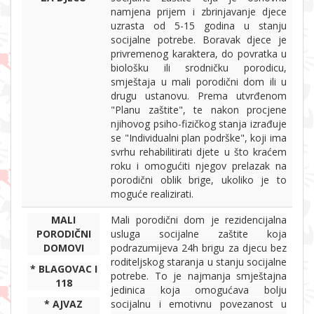
namjena prijem i zbrinjavanje djece
uzrasta od 5-15 godina u stanju
socijalne potrebe. Boravak djece je
privremenog karaktera, do povratka u
biološku ili srodničku porodicu,
smještaja u mali porodični dom ili u
drugu ustanovu. Prema utvrđenom
"Planu zaštite", te nakon procjene
njihovog psiho-fizičkog stanja izrađuje
se "Individualni plan podrške", koji ima
svrhu rehabilitirati djete u što kraćem
roku i omogućiti njegov prelazak na
porodični oblik brige, ukoliko je to
moguće realizirati.
MALI
Mali porodični dom je rezidencijalna
PORODIČNI
usluga socijalne zaštite koja
DOMOVI
podrazumijeva 24h brigu za djecu bez
roditeljskog staranja u stanju socijalne
* BLAGOVAC I
potrebe. To je najmanja smještajna
118
jedinica koja omogućava bolju
* AJVAZ
socijalnu i emotivnu povezanost u