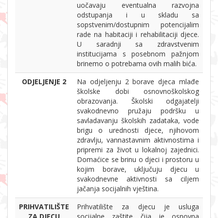
uočavaju eventualna razvojna
odstupanja i u skladu sa
sopstvenim/dostupnim potencijalim
rade na habitaciji i rehabilitaciji djece.
U saradnji sa zdravstvenim
institucijama s posebnom pažnjom
brinemo o potrebama ovih malih bića.
ODJELJENJE 2
Na odjeljenju 2 borave djeca mlađe
školske dobi osnovnoškolskog
obrazovanja. Školski odgajatelji
svakodnevno pružaju podršku u
savladavanju školskih zadataka, vode
brigu o urednosti djece, njihovom
zdravlju, vannastavnim aktivnostima i
pripremi za život u lokalnoj zajednici.
Domaćice se brinu o djeci i prostoru u
kojim borave, uključuju djecu u
svakodnevne aktivnosti sa ciljem
jačanja socijalnih vještina.
PRIHVATILIŠTE
Prihvatilište za djecu je usluga
ZA DJECU
socijalne zaštite čija je osnovna