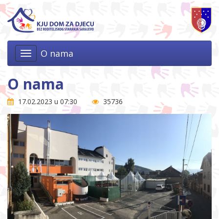
O nama
Toggle
navigation
O nama
17.02.2023 u 07:30
35736