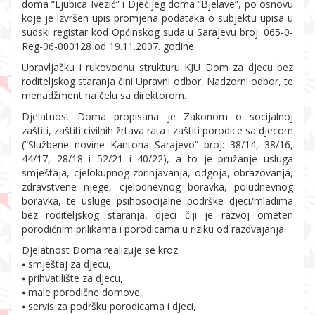
doma “Ljubica Ivezić” i Dječijeg doma “Bjelave”, po osnovu
koje je izvršen upis promjena podataka o subjektu upisa u
sudski registar kod Općinskog suda u Sarajevu broj: 065-0-
Reg-06-000128 od 19.11.2007. godine.
Upravljačku i rukovodnu strukturu KJU Dom za djecu bez
roditeljskog staranja čini Upravni odbor, Nadzorni odbor, te
menadžment na čelu sa direktorom.
Djelatnost Doma propisana je Zakonom o socijalnoj
zaštiti, zaštiti civilnih žrtava rata i zaštiti porodice sa djecom
(“Službene novine Kantona Sarajevo” broj: 38/14, 38/16,
44/17, 28/18 i 52/21 i 40/22), a to je pružanje usluga
smještaja, cjelokupnog zbrinjavanja, odgoja, obrazovanja,
zdravstvene njege, cjelodnevnog boravka, poludnevnog
boravka, te usluge psihosocijalne podrške djeci/mladima
bez roditeljskog staranja, djeci čiji je razvoj ometen
porodičnim prilikama i porodicama u riziku od razdvajanja.
Djelatnost Doma realizuje se kroz:
⦁ smještaj za djecu,
⦁ prihvatilište za djecu,
⦁ male porodične domove,
⦁ servis za podršku porodicama i djeci,