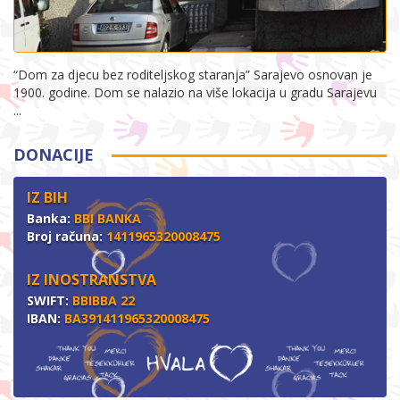
“Dom za djecu bez roditeljskog staranja” Sarajevo osnovan je
1900. godine. Dom se nalazio na više lokacija u gradu Sarajevu
...
DONACIJE
IZ BIH
Banka:
BBI BANKA
Broj računa:
1411965320008475
IZ INOSTRANSTVA
SWIFT:
BBIBBA 22
IBAN:
BA391411965320008475