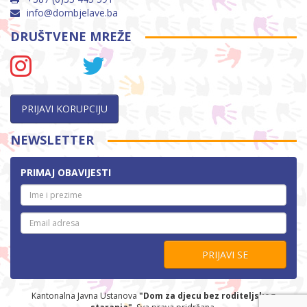
info@dombjelave.ba
DRUŠTVENE MREŽE
PRIJAVI KORUPCIJU
NEWSLETTER
PRIMAJ OBAVIJESTI
PRIJAVI SE
Kantonalna Javna Ustanova
"Dom za djecu bez roditeljskog