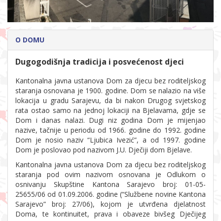
O DOMU
Dugogodišnja tradicija i posvećenost djeci
Kantonalna javna ustanova Dom za djecu bez roditeljskog
staranja osnovana je 1900. godine. Dom se nalazio na više
lokacija u gradu Sarajevu, da bi nakon Drugog svjetskog
rata ostao samo na jednoj lokaciji na Bjelavama, gdje se
Dom i danas nalazi. Dugi niz godina Dom je mijenjao
nazive, tačnije u periodu od 1966. godine do 1992. godine
Dom je nosio naziv “Ljubica Ivezić”, a od 1997. godine
Dom je poslovao pod nazivom J.U. Dječiji dom Bjelave.
Kantonalna javna ustanova Dom za djecu bez roditeljskog
staranja pod ovim nazivom osnovana je Odlukom o
osnivanju Skupštine Kantona Sarajevo broj: 01-05-
25655/06 od 01.09.2006. godine (“Službene novine Kantona
Sarajevo” broj: 27/06), kojom je utvrđena djelatnost
Doma, te kontinuitet, prava i obaveze bivšeg Dječijeg