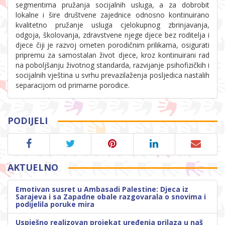
segmentima pružanja socijalnih usluga, a za dobrobit
lokalne i šire društvene zajednice odnosno kontinuirano
kvalitetno pružanje usluga cjelokupnog zbrinjavanja,
odgoja, školovanja, zdravstvene njege djece bez roditelja i
djece čiji je razvoj ometen porodičnim prilikama, osigurati
pripremu za samostalan život djece, kroz kontinuirani rad
na poboljšanju životnog standarda, razvijanje psihofizičkih i
socijalnih vještina u svrhu prevazilaženja posljedica nastalih
separacijom od primarne porodice.
PODIJELI
AKTUELNO
Emotivan susret u Ambasadi Palestine: Djeca iz
Sarajeva i sa Zapadne obale razgovarala o snovima i
podijelila poruke mira
Uspješno realizovan projekat uređenja prilaza u naš