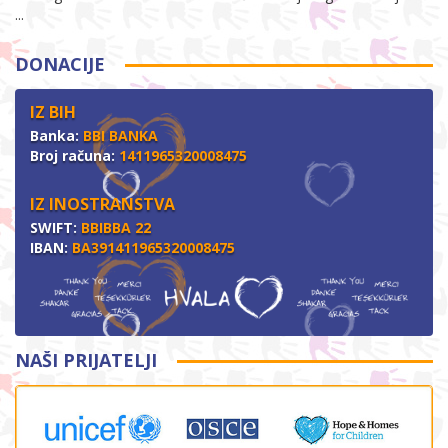
...
DONACIJE
IZ BIH
Banka:
BBI BANKA
Broj računa:
1411965320008475
IZ INOSTRANSTVA
SWIFT:
BBIBBA 22
IBAN:
BA391411965320008475
NAŠI PRIJATELJI