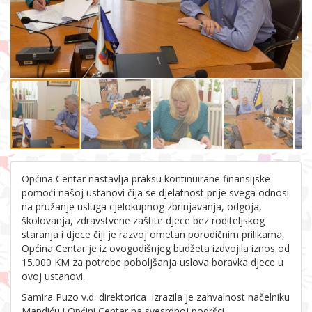
Općina Centar nastavlja praksu kontinuirane finansijske
pomoći našoj ustanovi čija se djelatnost prije svega odnosi
na pružanje usluga cjelokupnog zbrinjavanja, odgoja,
školovanja, zdravstvene zaštite djece bez roditeljskog
staranja i djece čiji je razvoj ometan porodičnim prilikama,
Općina Centar je iz ovogodišnjeg budžeta izdvojila iznos od
15.000 KM za potrebe poboljšanja uslova boravka djece u
ovoj ustanovi.
Samira Puzo v.d. direktorica izrazila je zahvalnost načelniku
Mandiću i Općini Centar na svesrdnoj podršci.