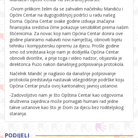
-Ovom prilikom želim da se zahvalim načelniku Mandiću i
Općini Centar na dugogodišnjoj podršci u radu našeg
Doma. Općina Centar svake godine izdvaja značajna
finansijska sredstva čime pokazuje senzibilitet prema našim
štićenicima. Za novac koji nam Općina Centar donira ove
godine planiramo nabaviti novi namještaj, obnoviti bijelu
tehniku i kompjutersku opremu za djecu. Prošle godine
smo od sredstava koje nam je dodijelila Općina Centar
obnovili dvorište, a prije toga i video nadzor, objasnila je
direktorica Puzo nakon današnjeg potpisivanja protokola.
Načelnik Mandić je naglasio da današnje potpisivanje
protokola predstavlja nastavak višegodišnje podrške koju
Općina Centar pruža ovoj kantonalnoj javnoj ustanovi.
-Zadovoljstvo nam je što Opština Centar kao odgovorna
društvena zajednica može pomagati humani rad jedne
takve ustanove kao što je Dom za djecu bez roditeljskog
staranja.
PODIJELI