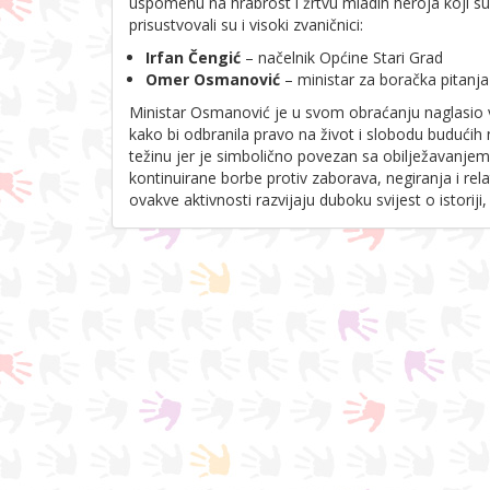
uspomenu na hrabrost i žrtvu mladih heroja koji su
prisustvovali su i visoki zvaničnici:
Irfan Čengić
– načelnik Općine Stari Grad
Omer Osmanović
– ministar za boračka pitanj
Ministar Osmanović je u svom obraćanju naglasio v
kako bi odbranila pravo na život i slobodu budućih 
težinu jer je simbolično povezan sa obilježavanjem
kontinuirane borbe protiv zaborava, negiranja i relat
ovakve aktivnosti razvijaju duboku svijest o istoriji