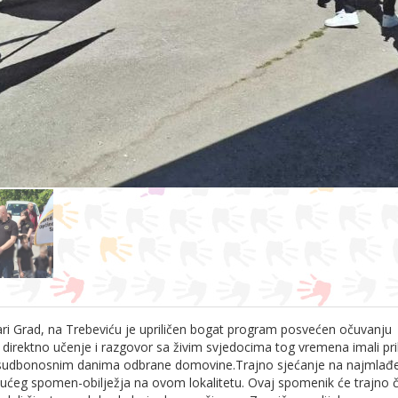
tari Grad, na Trebeviću je upriličen bogat program posvećen očuvanju
 direktno učenje i razgovor sa živim svjedocima tog vremena imali pri
a u sudbonosnim danima odbrane domovine.
Trajno sjećanje na najmlađ
ućeg spomen-obilježja na ovom lokalitetu. Ovaj spomenik će trajno č