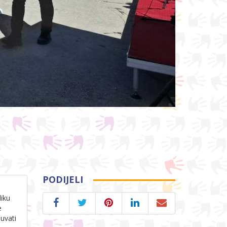
PODIJELI
liku
e
uvati