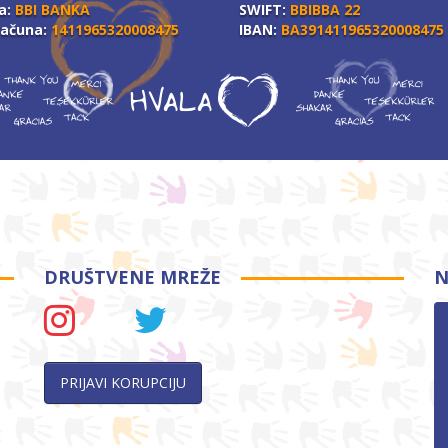
a:
BBI BANKA
SWIFT:
BBIBBA 22
računa:
1411965320008475
IBAN:
BA391411965320008475
DRUŠTVENE MREŽE
N
PRIJAVI KORUPCIJU