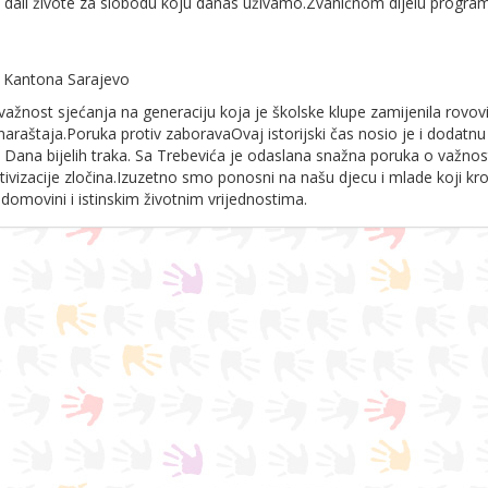
 dali živote za slobodu koju danas uživamo.
Zvaničnom dijelu progra
a Kantona Sarajevo
ažnost sjećanja na generaciju koja je školske klupe zamijenila rovo
naraštaja.
Poruka protiv zaborava
Ovaj istorijski čas nosio je i dodatnu
 Dana bijelih traka. Sa Trebevića je odaslana snažna poruka o važnos
ivizacije zločina.
Izuzetno smo ponosni na našu djecu i mlade koji kr
, domovini i istinskim životnim vrijednostima.