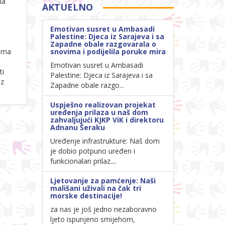
ma
AKTUELNO
Emotivan susret u Ambasadi
Palestine: Djeca iz Sarajeva i sa
Zapadne obale razgovarala o
vima
snovima i podijelila poruke mira
Emotivan susret u Ambasadi
ti
Palestine: Djeca iz Sarajeva i sa
oz
Zapadne obale razgo...
Uspješno realizovan projekat
uređenja prilaza u naš dom
zahvaljujući KJKP ViK i direktoru
Adnanu Šeraku
Uređenje infrastrukture: Naš dom
je dobio potpuno uređen i
funkcionalan prilaz....
Ljetovanje za pamćenje: Naši
mališani uživali na čak tri
morske destinacije!
za nas je još jedno nezaboravno
ljeto ispunjeno smijehom,