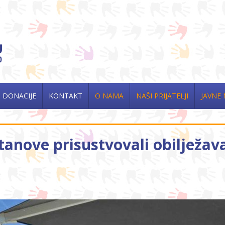
DONACIJE
KONTAKT
O NAMA
NAŠI PRIJATELJI
JAVNE
stanove prisustvovali obilježa