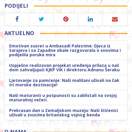
PODIJELI
AKTUELNO
Emotivan susret u Ambasadi Palestine: Djeca iz
Sarajeva i sa Zapadne obale razgovarala o snovima i
podijelila poruke mira
Uspješno realizovan projekat uređenja prilaza u naš
dom zahvaljujući KJKP ViK i direktoru Adnanu Šeraku
Ljetovanje za pamćenje: Naši mališani uživali na čak
tri morske destinacije!
Naši maturanti u potpunosti su zablistali na svojoj
maturalnoj večeri.
Prekrasan dan u Zemaljskom muzeju: Naši štićenici
uživali u zvucima britanskog vojnog benda
O NAMA