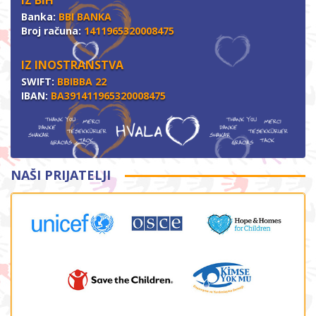
IZ BIH
Banka:
BBI BANKA
Broj računa:
1411965320008475
IZ INOSTRANSTVA
SWIFT:
BBIBBA 22
IBAN:
BA391411965320008475
NAŠI PRIJATELJI