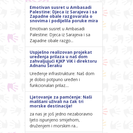
Emotivan susret u Ambasadi
Palestine: Djeca iz Sarajeva i sa
Zapadne obale razgovarala o
snovima i podijelila poruke mira
Emotivan susret u Ambasadi
Palestine: Djeca iz Sarajeva i sa
Zapadne obale razgo...
Uspješno realizovan projekat
uređenja prilaza u naš dom
zahvaljujući KJKP ViK i direktoru
Adnanu Šeraku
Uređenje infrastrukture: Naš dom
je dobio potpuno uređen i
funkcionalan prilaz....
Ljetovanje za pamćenje: Naši
mališani uživali na čak tri
morske destinacije!
za nas je još jedno nezaboravno
ljeto ispunjeno smijehom,
druženjem i morskim ra...