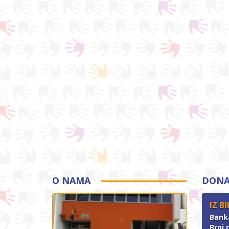
O NAMA
DONA
IZ BI
Bank
Broj 