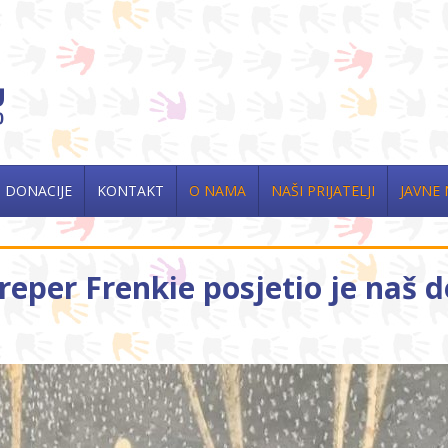
DONACIJE
KONTAKT
O NAMA
NAŠI PRIJATELJI
JAVNE
eper Frenkie posjetio je naš 