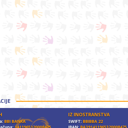
CIJE
H
IZ INOSTRANSTVA
a:
BBI BANKA
SWIFT:
BBIBBA 22
računa:
1411965320008475
IBAN:
BA391411965320008475